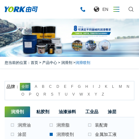
EN
您当前的位置：
首页
>
产品中心
>
润滑剂
>
润滑喷剂
品牌：
全部
A
B
C
D
E
F
G
H
I
J
K
L
M
N
O
P
Q
R
S
T
U
V
W
X
Y
Z
润滑剂
粘胶剂
油漆涂料
工业品
涂层
润滑油
润滑脂
装配膏
涂层
润滑喷剂
金属加工液